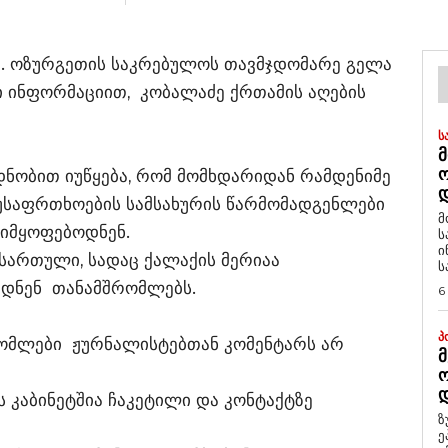
მა ქ. ოზურგეთის საკრებულოს თავმჯდომარე გელა
 ინფორმაციით, კობალაძე ქრთამის აღების
Ს
Მ
ნობით იუწყება, რომ მომხდარიდან რამდენიმე
Დ
უსაფრთხოების სამსახურის წარმომადგენლები
მ
 იმყოფებოდნენ.
ს
ი
ართული, სადაც ქალაქის მერიაა
ს
ებდნენ თანამშრომლებს.
6
Პ
რომლები ჟურნალისტებთან კომენტარს არ
Მ
Ო
Დ
 კაბინეტშია ჩაკეტილი და კონტაქტზე
ზ
ე