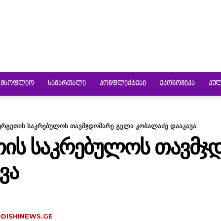
ᲛᲡᲝᲤᲚᲘᲝ
ᲡᲐᲛᲐᲠᲗᲐᲚᲘ
ᲙᲝᲜᲤᲚᲘᲥᲢᲔᲑᲘ
ᲔᲙᲝᲜᲝᲛᲘᲙᲐ
ᲙᲣ
ზურგეთის საკრებულოს თავმჯდომარე გელა კობალაძე დააკავა
ᲔᲗᲘᲡ ᲡᲐᲙᲠᲔᲑᲣᲚᲝᲡ ᲗᲐᲕᲛᲯ
ᲕᲐ
DISHINEWS.GE