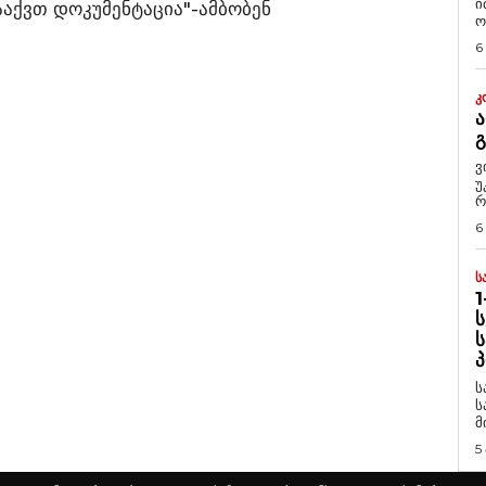
ი
ააქვთ დოკუმენტაცია"-ამბობენ
ო
6
Კ
Ა
ვ
უ
რ
6
Ს
1
Ს
Ს
Პ
ს
ს
მ
5