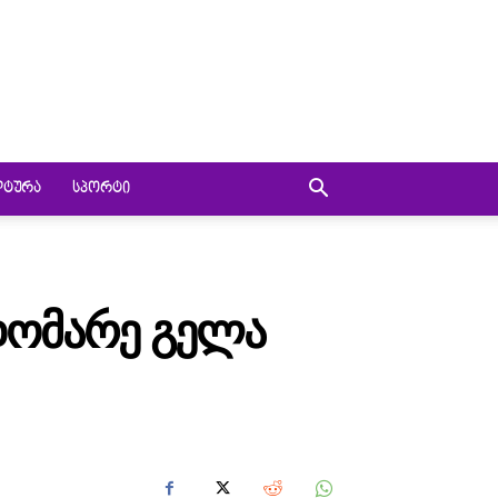
ᲚᲢᲣᲠᲐ
ᲡᲞᲝᲠᲢᲘ
ᲓᲝᲛᲐᲠᲔ ᲒᲔᲚᲐ