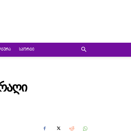
ᲚᲢᲣᲠᲐ
ᲡᲞᲝᲠᲢᲘ
ᲐᲠᲐᲦᲘ