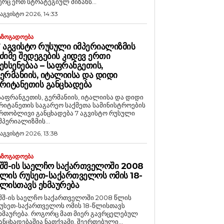
ერც ერთ სტრატეგიულ მიზანს...
 აგვისტო 2026, 14:33
ᲐᲖᲝᲒᲐᲓᲝᲔᲑᲐ
 ᲐᲒᲕᲘᲡᲢᲝ ᲠᲣᲡᲣᲚᲘ ᲘᲛᲞᲔᲠᲘᲐᲚᲘᲖᲛᲘᲡ
ᲫᲘᲛᲔ ᲨᲔᲓᲔᲒᲔᲑᲘᲡ ᲙᲘᲓᲔᲕ ᲔᲠᲗᲘ
ᲔᲮᲡᲔᲜᲔᲑᲐᲐ – ᲡᲐᲤᲠᲐᲜᲒᲔᲗᲘᲡ,
ᲔᲠᲛᲐᲜᲘᲘᲡ, ᲘᲢᲐᲚᲘᲘᲡᲐ ᲓᲐ ᲓᲘᲓᲘ
ᲠᲘᲢᲐᲜᲔᲗᲘᲡ ᲒᲐᲜᲪᲮᲐᲓᲔᲑᲐ
საფრანგეთის, გერმანიის, იტალიისა და დიდი
რიტანეთის საგარეო საქმეთა სამინისტროების
რთობლივი განცხადება 7 აგვისტო რუსული
მპერიალიზმის...
 აგვისტო 2026, 13:38
ᲐᲖᲝᲒᲐᲓᲝᲔᲑᲐ
ᲨᲨ-ᲘᲡ ᲡᲐᲔᲚᲩᲝ ᲡᲐᲥᲐᲠᲗᲕᲔᲚᲝᲨᲘ 2008
ᲚᲘᲡ ᲠᲣᲡᲔᲗ-ᲡᲐᲥᲐᲠᲗᲕᲔᲚᲝᲡ ᲝᲛᲘᲡ 18-
ᲚᲘᲡᲗᲐᲕᲡ ᲔᲮᲛᲐᲣᲠᲔᲑᲐ
შშ-ის საელჩო საქართველოში 2008 წლის
უსეთ-საქართველოს ომის 18-წლისთავს
რება. როგორც მათ მიერ გავრცელებულ
ანცხადებაშია ნათქვამი, შეერთებული...