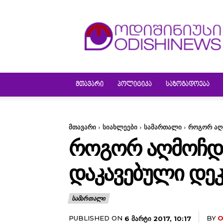
ODISHINEWS
ᲛᲗᲐᲕᲐᲠᲘ
ᲞᲝᲚᲘᲢᲘᲙᲐ
ᲡᲐᲖᲝᲒᲐᲓᲝᲔᲑᲐ
მთავარი
სიახლეები
სამართალი
როგორ აღმ
ᲠᲝᲒᲝᲠ ᲐᲦᲛᲝᲩᲓᲐ
ᲓᲐᲙᲐᲕᲔᲑᲣᲚᲘ ᲓᲔᲙ
ᲡᲐᲛᲐᲠᲗᲐᲚᲘ
PUBLISHED ON
BY
O
6 ᲛᲐᲠᲢᲘ 2017, 10:17