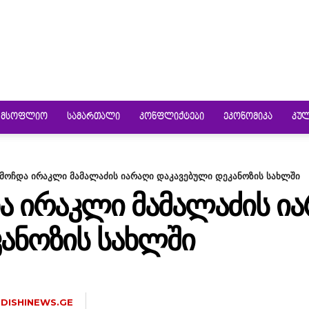
ᲛᲡᲝᲤᲚᲘᲝ
ᲡᲐᲛᲐᲠᲗᲐᲚᲘ
ᲙᲝᲜᲤᲚᲘᲥᲢᲔᲑᲘ
ᲔᲙᲝᲜᲝᲛᲘᲙᲐ
ᲙᲣ
ოჩდა ირაკლი მამალაძის იარაღი დაკავებული დეკანოზის სახლში
 ᲘᲠᲐᲙᲚᲘ ᲛᲐᲛᲐᲚᲐᲫᲘᲡ Ი
ᲐᲜᲝᲖᲘᲡ ᲡᲐᲮᲚᲨᲘ
DISHINEWS.GE