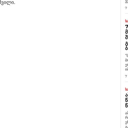
ვ
შვილი.
7
Ს
7
Მ
Შ
Გ
Ბ
“
ბ
ე
ი
7
Ს
Ა
Წ
Წ
ა
რ
ეხმაუ
გ