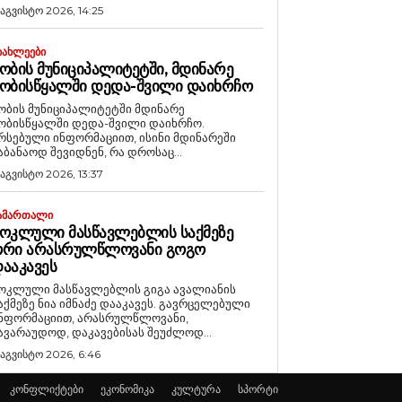
 აგვისტო 2026, 14:25
ᲘᲐᲮᲚᲔᲔᲑᲘ
ᲝᲑᲘᲡ ᲛᲣᲜᲘᲪᲘᲞᲐᲚᲘᲢᲔᲢᲨᲘ, ᲛᲓᲘᲜᲐᲠᲔ
ᲝᲑᲘᲡᲬᲧᲐᲚᲨᲘ ᲓᲔᲓᲐ-ᲨᲕᲘᲚᲘ ᲓᲐᲘᲮᲠᲩᲝ
ობის მუნიციპალიტეტში მდინარე
ობისწყალში დედა-შვილი დაიხრჩო.
რსებული ინფორმაციით, ისინი მდინარეში
აბანაოდ შევიდნენ, რა დროსაც...
 აგვისტო 2026, 13:37
ᲐᲛᲐᲠᲗᲐᲚᲘ
ᲝᲙᲚᲣᲚᲘ ᲛᲐᲡᲬᲐᲕᲚᲔᲑᲚᲘᲡ ᲡᲐᲥᲛᲔᲖᲔ
ᲝᲠᲘ ᲐᲠᲐᲡᲠᲣᲚᲬᲚᲝᲕᲐᲜᲘ ᲒᲝᲒᲝ
ᲐᲐᲙᲐᲕᲔᲡ
ოკლული მასწავლებლის გიგა ავალიანის
აქმეზე ნია იმნაძე დააკავეს. გავრცელებული
ნფორმაციით, არასრულწლოვანი,
ავარაუდოდ, დაკავებისას შეუძლოდ...
 აგვისტო 2026, 6:46
კონფლიქტები
ეკონომიკა
კულტურა
სპორტი