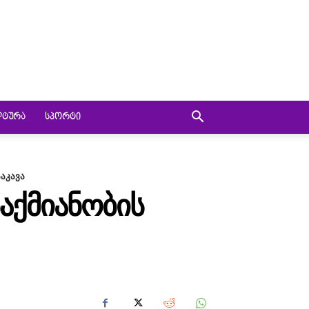
ᲚᲢᲣᲠᲐ
ᲡᲞᲝᲠᲢᲘ
აკავა
ᲐᲥᲛᲘᲐᲜᲝᲑᲘᲡ