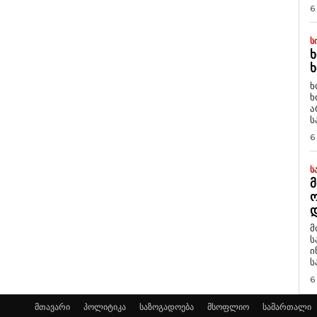
6
Ს
Ხ
Ხ
ხ
ხ
ა
ს
6
Ს
Მ
Დ
მ
ს
ი
ს
6
მთავარი
პოლიტიკა
საზოგადოება
მსოფლიო
სამართალი