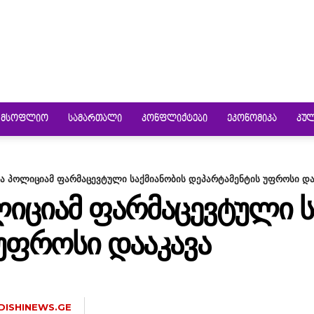
ᲛᲡᲝᲤᲚᲘᲝ
ᲡᲐᲛᲐᲠᲗᲐᲚᲘ
ᲙᲝᲜᲤᲚᲘᲥᲢᲔᲑᲘ
ᲔᲙᲝᲜᲝᲛᲘᲙᲐ
ᲙᲣ
ა პოლიციამ ფარმაცევტული საქმიანობის დეპარტამენტის უფროსი და
ᲘᲪᲘᲐᲛ ᲤᲐᲠᲛᲐᲪᲔᲕᲢᲣᲚᲘ Ს
ᲣᲤᲠᲝᲡᲘ ᲓᲐᲐᲙᲐᲕᲐ
DISHINEWS.GE