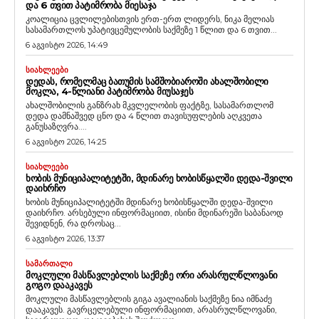
ᲓᲐ 6 ᲗᲕᲘᲗ ᲞᲐᲢᲘᲛᲠᲝᲑᲐ ᲛᲘᲔᲡᲐᲯᲐ
კოალიცია ცვლილებისთვის ერთ-ერთ ლიდერს, ნიკა მელიას
სასამართლოს უპატივცემულობის საქმეზე 1 წლით და 6 თვით...
6 აგვისტო 2026, 14:49
ᲡᲘᲐᲮᲚᲔᲔᲑᲘ
ᲓᲔᲓᲐᲡ, ᲠᲝᲛᲔᲚᲛᲐᲪ ᲑᲐᲗᲣᲛᲘᲡ ᲡᲐᲛᲨᲝᲑᲘᲐᲠᲝᲨᲘ ᲐᲮᲐᲚᲨᲝᲑᲘᲚᲘ
ᲛᲝᲙᲚᲐ, 4-ᲬᲚᲘᲐᲜᲘ ᲞᲐᲢᲘᲛᲠᲝᲑᲐ ᲛᲘᲣᲡᲐᲯᲔᲡ
ახალშობილის განზრახ მკვლელობის ფაქტზე, სასამართლომ
დედა დამნაშვედ ცნო და 4 წლით თავისუფლების აღკვეთა
განუსაზღვრა....
6 აგვისტო 2026, 14:25
ᲡᲘᲐᲮᲚᲔᲔᲑᲘ
ᲮᲝᲑᲘᲡ ᲛᲣᲜᲘᲪᲘᲞᲐᲚᲘᲢᲔᲢᲨᲘ, ᲛᲓᲘᲜᲐᲠᲔ ᲮᲝᲑᲘᲡᲬᲧᲐᲚᲨᲘ ᲓᲔᲓᲐ-ᲨᲕᲘᲚᲘ
ᲓᲐᲘᲮᲠᲩᲝ
ხობის მუნიციპალიტეტში მდინარე ხობისწყალში დედა-შვილი
დაიხრჩო. არსებული ინფორმაციით, ისინი მდინარეში საბანაოდ
შევიდნენ, რა დროსაც...
6 აგვისტო 2026, 13:37
ᲡᲐᲛᲐᲠᲗᲐᲚᲘ
ᲛᲝᲙᲚᲣᲚᲘ ᲛᲐᲡᲬᲐᲕᲚᲔᲑᲚᲘᲡ ᲡᲐᲥᲛᲔᲖᲔ ᲝᲠᲘ ᲐᲠᲐᲡᲠᲣᲚᲬᲚᲝᲕᲐᲜᲘ
ᲒᲝᲒᲝ ᲓᲐᲐᲙᲐᲕᲔᲡ
მოკლული მასწავლებლის გიგა ავალიანის საქმეზე ნია იმნაძე
დააკავეს. გავრცელებული ინფორმაციით, არასრულწლოვანი,