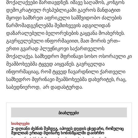
მოქალაქეები მართავდნენ. იმავე საღამოს, კონგოს
დემოკრატიულ რესპუბლიკაში გაეროს მანდატით
მყოფი სამხრეთ აფრიკული სამშვიდობო ძალების
წარმომადგენლებმა შემთხვევის ადგილიდან
დაზარალებული ბელორუსების გაყვანა მოახერხეს.
გავრცელებული ინფორმაციით, მათ შორის ერთ–
ერთი გვარად პლუჟნიკოვი საქართველოს
მოქალაქეა. სამხედრო მფრინავი სოსო ოსორაული კი
მეამბოხეებმა ტყვედ აიყვანეს. გავრცელდა
ინფორმაციაც, რომ ტყვედ ჩავარდნილი ქართველი
სამხედრო მფრინავი მეამბოხეებმა დახვრიტეს, რაც,
საბედნიეროდ, არ დადასტურდა.
ᲡᲘᲐᲮᲚᲔᲔᲑᲘ
ᲡᲘᲐᲮᲚᲔᲔᲑᲘ
2-ᲓᲦᲘᲐᲜᲘ ᲫᲔᲑᲜᲘᲡ ᲨᲔᲛᲓᲔᲒ, ᲘᲞᲝᲕᲔᲡ ᲓᲔᲓᲘᲡ ᲪᲮᲔᲓᲐᲠᲘ, ᲠᲝᲛᲔᲚᲘᲪ
ᲨᲕᲘᲚᲗᲐᲜ ᲔᲠᲗᲐᲓ ᲛᲓᲘᲜᲐᲠᲔ ᲮᲝᲑᲘᲡᲬᲧᲐᲚᲨᲘ ᲓᲐᲘᲮᲠᲩᲝ