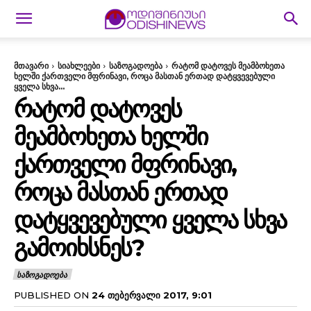
მთავარი
სიახლეები
საზოგადოება
რატომ დატოვეს მეამბოხეთა
ხელში ქართველი მფრინავი, როცა მასთან ერთად დატყვევებული
ყველა სხვა...
ᲠᲐᲢᲝᲛ ᲓᲐᲢᲝᲕᲔᲡ
ᲛᲔᲐᲛᲑᲝᲮᲔᲗᲐ ᲮᲔᲚᲨᲘ
ᲥᲐᲠᲗᲕᲔᲚᲘ ᲛᲤᲠᲘᲜᲐᲕᲘ,
ᲠᲝᲪᲐ ᲛᲐᲡᲗᲐᲜ ᲔᲠᲗᲐᲓ
ᲓᲐᲢᲧᲕᲔᲕᲔᲑᲣᲚᲘ ᲧᲕᲔᲚᲐ ᲡᲮᲕᲐ
ᲒᲐᲛᲝᲘᲮᲡᲜᲔᲡ?
ᲡᲐᲖᲝᲒᲐᲓᲝᲔᲑᲐ
PUBLISHED ON
24 ᲗᲔᲑᲔᲠᲕᲐᲚᲘ 2017, 9:01