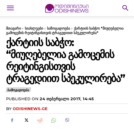
მთავარი
სიახლეები
საზოგადოება
ქარტიის საბჭო: "მიუღებელია
გამოცემის რეიტინგისთვის ტრაგედიით სპეკულირება"
ᲥᲐᲠᲢᲘᲘᲡ ᲡᲐᲑᲭᲝ:
“ᲛᲘᲣᲦᲔᲑᲔᲚᲘᲐ ᲒᲐᲛᲝᲪᲔᲛᲘᲡ
ᲠᲔᲘᲢᲘᲜᲒᲘᲡᲗᲕᲘᲡ
ᲢᲠᲐᲒᲔᲓᲘᲘᲗ ᲡᲞᲔᲙᲣᲚᲘᲠᲔᲑᲐ”
ᲡᲐᲖᲝᲒᲐᲓᲝᲔᲑᲐ
PUBLISHED ON
24 ᲗᲔᲑᲔᲠᲕᲐᲚᲘ 2017, 14:45
BY
ODISHINEWS.GE