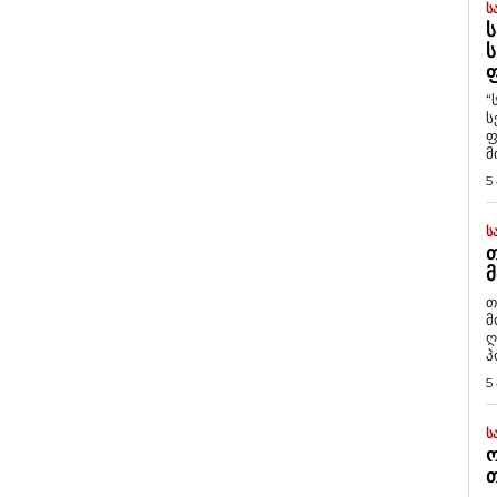
Ს
Ს
Ს
Ფ
“
ს
ფ
მ
5
Ს
Თ
Მ
თ
მ
ღ
პ
5
Ს
Ო
Თ