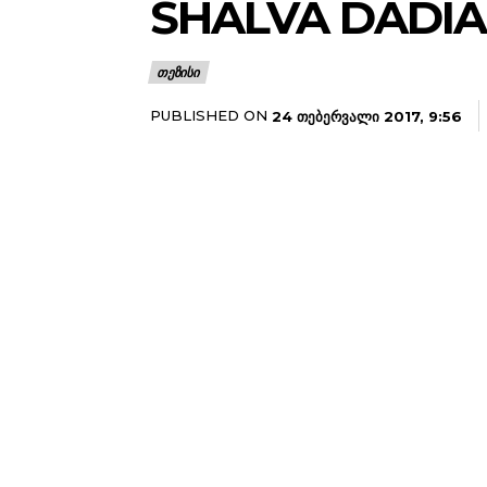
SHALVA DADIA
ᲗᲔᲖᲘᲡᲘ
PUBLISHED ON
24 ᲗᲔᲑᲔᲠᲕᲐᲚᲘ 2017, 9:56