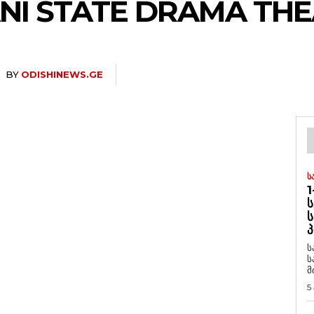
NI STATE DRAMA TH
BY
ODISHINEWS.GE
Ს
1
Ს
Ს
Პ
ს
ს
მ
5