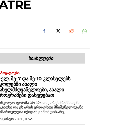
EATRE
ᲡᲘᲐᲮᲚᲔᲔᲑᲘ
ᲐᲖᲝᲒᲐᲓᲝᲔᲑᲐ
-ᲔᲚ, ᲛᲔ-7 ᲓᲐ ᲛᲔ-10 ᲙᲚᲐᲡᲔᲚᲔᲑᲡ
ᲙᲝᲚᲔᲑᲨᲘ ᲐᲮᲐᲚᲘ
ᲐᲮᲔᲚᲛᲫᲦᲕᲐᲜᲔᲚᲝᲔᲑᲘ, ᲐᲮᲐᲚᲘ
ᲠᲝᲒᲠᲐᲛᲔᲑᲘ ᲓᲐᲮᲕᲓᲔᲑᲐᲗ
ასკოლო ფორმა არ არის მეორეხარისხოვანი
აკითხი და ეს არის ერთ-ერთი მნიშვნელოვანი
იმართულება იქიდან გამომდინარე,...
 აგვისტო 2026, 16:49