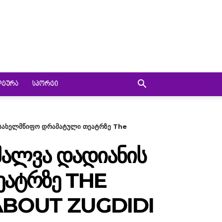
ᲚᲢᲣᲠᲐ
ᲡᲞᲝᲠᲢᲘ
ს სახელმწიფო დრამატული თეატრზე The
ᲨᲐᲚᲕᲐ ᲓᲐᲓᲘᲐᲜᲘᲡ
ᲔᲐᲢᲠᲖᲔ THE
ABOUT ZUGDIDI