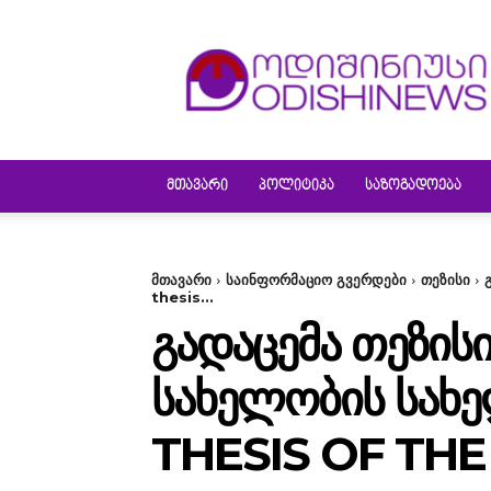
ODISHINEWS
ᲛᲗᲐᲕᲐᲠᲘ
ᲞᲝᲚᲘᲢᲘᲙᲐ
ᲡᲐᲖᲝᲒᲐᲓᲝᲔᲑᲐ
მთავარი
საინფორმაციო გვერდები
თეზისი
thesis...
ᲒᲐᲓᲐᲪᲔᲛᲐ ᲗᲔᲖᲘᲡ
ᲡᲐᲮᲔᲚᲝᲑᲘᲡ ᲡᲐᲮ
THESIS OF TH