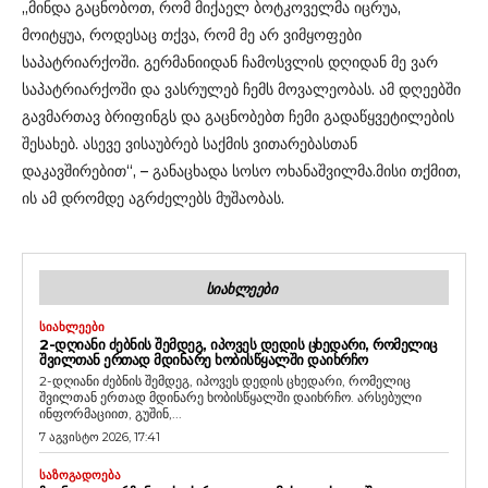
„მინდა გაცნობოთ, რომ მიქაელ ბოტკოველმა იცრუა,
მოიტყუა, როდესაც თქვა, რომ მე არ ვიმყოფები
საპატრიარქოში. გერმანიიდან ჩამოსვლის დღიდან მე ვარ
საპატრიარქოში და ვასრულებ ჩემს მოვალეობას. ამ დღეებში
გავმართავ ბრიფინგს და გაცნობებთ ჩემი გადაწყვეტილების
შესახებ. ასევე ვისაუბრებ საქმის ვითარებასთან
დაკავშირებით“, – განაცხადა სოსო ოხანაშვილმა.მისი თქმით,
ის ამ დრომდე აგრძელებს მუშაობას.
ᲡᲘᲐᲮᲚᲔᲔᲑᲘ
ᲡᲘᲐᲮᲚᲔᲔᲑᲘ
2-ᲓᲦᲘᲐᲜᲘ ᲫᲔᲑᲜᲘᲡ ᲨᲔᲛᲓᲔᲒ, ᲘᲞᲝᲕᲔᲡ ᲓᲔᲓᲘᲡ ᲪᲮᲔᲓᲐᲠᲘ, ᲠᲝᲛᲔᲚᲘᲪ
ᲨᲕᲘᲚᲗᲐᲜ ᲔᲠᲗᲐᲓ ᲛᲓᲘᲜᲐᲠᲔ ᲮᲝᲑᲘᲡᲬᲧᲐᲚᲨᲘ ᲓᲐᲘᲮᲠᲩᲝ
2-დღიანი ძებნის შემდეგ, იპოვეს დედის ცხედარი, რომელიც
შვილთან ერთად მდინარე ხობისწყალში დაიხრჩო. არსებული
ინფორმაციით, გუშინ,...
7 აგვისტო 2026, 17:41
ᲡᲐᲖᲝᲒᲐᲓᲝᲔᲑᲐ