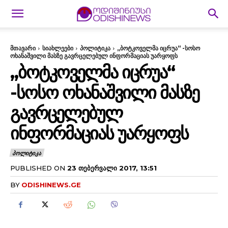
მთავარი
სიახლეები
პოლიტიკა
„ბოტკოველმა იცრუა“ -სოსო
ოხანაშვილი მასზე გავრცელებულ ინფორმაციას უარყოფს
„ᲑᲝᲢᲙᲝᲕᲔᲚᲛᲐ ᲘᲪᲠᲣᲐ“
-ᲡᲝᲡᲝ ᲝᲮᲐᲜᲐᲨᲕᲘᲚᲘ ᲛᲐᲡᲖᲔ
ᲒᲐᲕᲠᲪᲔᲚᲔᲑᲣᲚ
ᲘᲜᲤᲝᲠᲛᲐᲪᲘᲐᲡ ᲣᲐᲠᲧᲝᲤᲡ
ᲞᲝᲚᲘᲢᲘᲙᲐ
PUBLISHED ON
23 ᲗᲔᲑᲔᲠᲕᲐᲚᲘ 2017, 13:51
BY
ODISHINEWS.GE