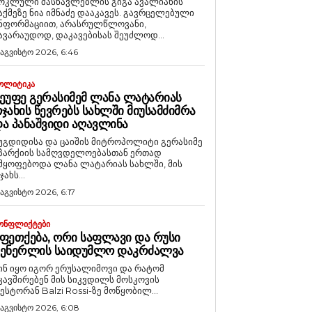
ოკლული მასწავლებლის გიგა ავალიანის
აქმეზე ნია იმნაძე დააკავეს. გავრცელებული
ნფორმაციით, არასრულწლოვანი,
ავარაუდოდ, დაკავებისას შეუძლოდ...
 აგვისტო 2026, 6:46
ᲝᲚᲘᲢᲘᲙᲐ
ᲔᲣᲤᲔ ᲒᲔᲠᲐᲡᲘᲛᲔᲛ ᲚᲐᲜᲐ ᲚᲐᲢᲐᲠᲘᲐᲡ
ᲯᲐᲮᲘᲡ ᲬᲔᲕᲠᲔᲑᲡ ᲡᲐᲮᲚᲨᲘ ᲛᲘᲣᲡᲐᲛᲫᲘᲛᲠᲐ
Ა ᲞᲐᲜᲐᲨᲕᲘᲓᲘ ᲐᲦᲐᲕᲚᲘᲜᲐ
უგდიდისა და ცაიშის მიტროპოლიტი გერასიმე
პარქიის სამღვდელოებასთან ერთად
მყოფებოდა ლანა ლატარიას სახლში, მის
ჯახს...
 აგვისტო 2026, 6:17
ᲝᲜᲤᲚᲘᲥᲢᲔᲑᲘ
ᲤᲔᲗᲥᲔᲑᲐ, ᲝᲠᲘ ᲡᲐᲤᲚᲐᲕᲘ ᲓᲐ ᲠᲣᲡᲘ
ᲒᲔᲜᲔᲠᲚᲘᲡ ᲡᲐᲘᲓᲣᲛᲚᲝ ᲓᲐᲙᲠᲫᲐᲚᲕᲐ
ინ იყო იგორ ერუსალიმოვი და რატომ
კავშირებენ მის სიკვდილს მოსკოვის
ესტორან Balzi Rossi-ზე მოწყობილ...
 აგვისტო 2026, 6:08