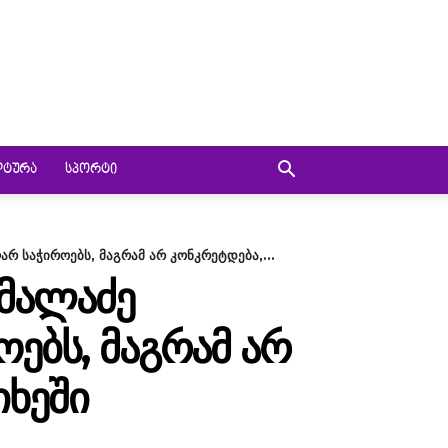
ᲚᲢᲣᲠᲐ
ᲡᲞᲝᲠᲢᲘ
რ საჭიროებს, მაგრამ არ კონკრეტდება,...
ᲐᲛᲐᲚᲐᲫᲔ
ᲔᲑᲡ, ᲛᲐᲒᲠᲐᲛ ᲐᲠ
ᲘᲮᲔᲨᲘ