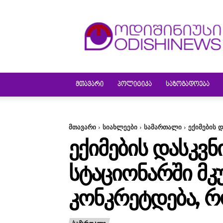
ODISHINEWS
ᲛᲗᲐᲕᲐᲠᲘ
ᲞᲝᲚᲘᲢᲘᲙᲐ
ᲡᲐᲖᲝᲒᲐᲓᲝᲔᲑᲐ
მთავარი
სიახლეები
სამართალი
ექიმების 
ᲔᲥᲘᲛᲔᲑᲘᲡ ᲓᲐᲡᲙᲕ
ᲡᲢᲐᲪᲘᲝᲜᲐᲠᲨᲘ ᲛᲙ
ᲙᲝᲜᲙᲠᲔᲢᲓᲔᲑᲐ, ᲠᲝ