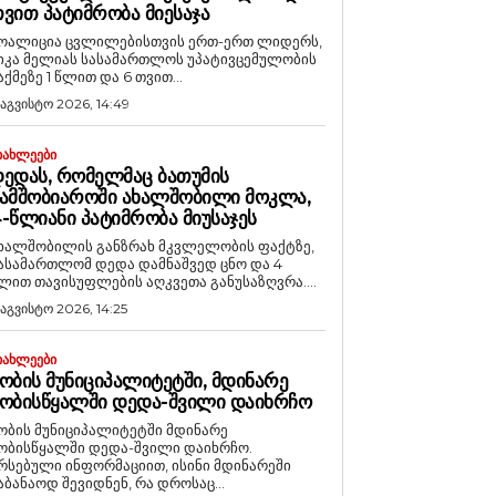
ᲕᲘᲗ ᲞᲐᲢᲘᲛᲠᲝᲑᲐ ᲛᲘᲔᲡᲐᲯᲐ
ოალიცია ცვლილებისთვის ერთ-ერთ ლიდერს,
იკა მელიას სასამართლოს უპატივცემულობის
აქმეზე 1 წლით და 6 თვით...
 აგვისტო 2026, 14:49
ᲘᲐᲮᲚᲔᲔᲑᲘ
ᲔᲓᲐᲡ, ᲠᲝᲛᲔᲚᲛᲐᲪ ᲑᲐᲗᲣᲛᲘᲡ
ᲐᲛᲨᲝᲑᲘᲐᲠᲝᲨᲘ ᲐᲮᲐᲚᲨᲝᲑᲘᲚᲘ ᲛᲝᲙᲚᲐ,
-ᲬᲚᲘᲐᲜᲘ ᲞᲐᲢᲘᲛᲠᲝᲑᲐ ᲛᲘᲣᲡᲐᲯᲔᲡ
ხალშობილის განზრახ მკვლელობის ფაქტზე,
ასამართლომ დედა დამნაშვედ ცნო და 4
ლით თავისუფლების აღკვეთა განუსაზღვრა....
 აგვისტო 2026, 14:25
ᲘᲐᲮᲚᲔᲔᲑᲘ
ᲝᲑᲘᲡ ᲛᲣᲜᲘᲪᲘᲞᲐᲚᲘᲢᲔᲢᲨᲘ, ᲛᲓᲘᲜᲐᲠᲔ
ᲝᲑᲘᲡᲬᲧᲐᲚᲨᲘ ᲓᲔᲓᲐ-ᲨᲕᲘᲚᲘ ᲓᲐᲘᲮᲠᲩᲝ
ობის მუნიციპალიტეტში მდინარე
ობისწყალში დედა-შვილი დაიხრჩო.
რსებული ინფორმაციით, ისინი მდინარეში
აბანაოდ შევიდნენ, რა დროსაც...