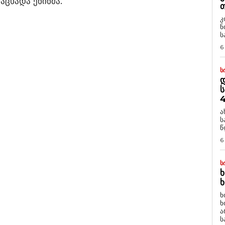
აცხადა ენინმა.
Თ
კ
ნ
ს
6
Ს
Დ
Ს
4
ა
ს
წ
6
Ს
Ხ
Ხ
ხ
ხ
ა
ს