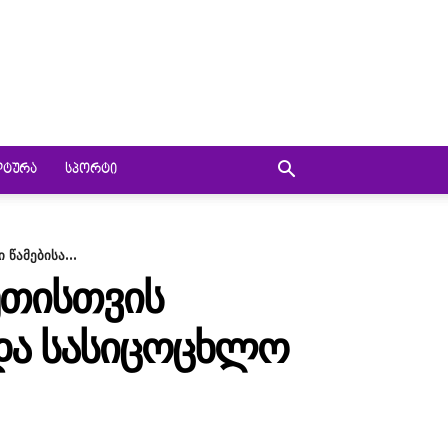
ᲚᲢᲣᲠᲐ
ᲡᲞᲝᲠᲢᲘ
 წამებისა...
ᲔᲗᲘᲡᲗᲕᲘᲡ
Ა ᲓᲐ ᲡᲐᲡᲘᲪᲝᲪᲮᲚᲝ