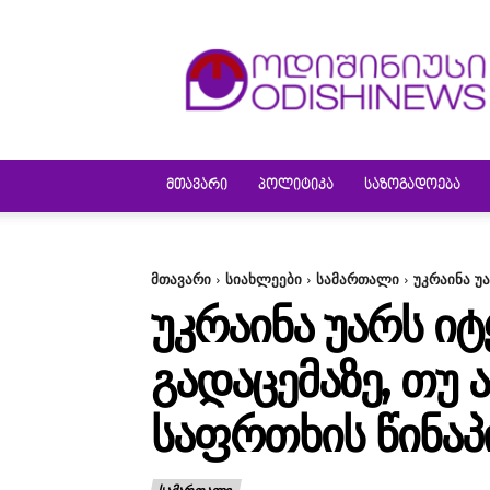
ODISHINEWS
ᲛᲗᲐᲕᲐᲠᲘ
ᲞᲝᲚᲘᲢᲘᲙᲐ
ᲡᲐᲖᲝᲒᲐᲓᲝᲔᲑᲐ
მთავარი
სიახლეები
სამართალი
უკრაინა უა
ᲣᲙᲠᲐᲘᲜᲐ ᲣᲐᲠᲡ ᲘᲢ
ᲒᲐᲓᲐᲪᲔᲛᲐᲖᲔ, ᲗᲣ 
ᲡᲐᲤᲠᲗᲮᲘᲡ ᲬᲘᲜᲐ