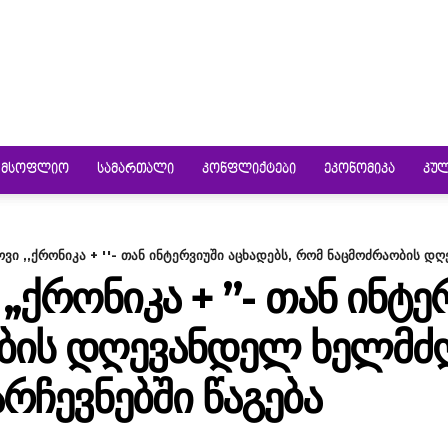
ᲛᲡᲝᲤᲚᲘᲝ
ᲡᲐᲛᲐᲠᲗᲐᲚᲘ
ᲙᲝᲜᲤᲚᲘᲥᲢᲔᲑᲘ
ᲔᲙᲝᲜᲝᲛᲘᲙᲐ
ᲙᲣ
ვი ,,ქრონიკა + ''- თან ინტერვიუში აცხადებს, რომ ნაცმოძრაობის დღ
,ᲥᲠᲝᲜᲘᲙᲐ + ”- ᲗᲐᲜ ᲘᲜᲢᲔ
ᲑᲘᲡ ᲓᲦᲔᲕᲐᲜᲓᲔᲚ ᲮᲔᲚᲛᲫ
ᲠᲩᲔᲕᲜᲔᲑᲨᲘ ᲬᲐᲒᲔᲑᲐ