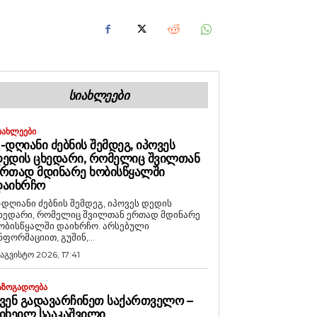
ᲡᲘᲐᲮᲚᲔᲔᲑᲘ
ᲘᲐᲮᲚᲔᲔᲑᲘ
-ᲓᲦᲘᲐᲜᲘ ᲫᲔᲑᲜᲘᲡ ᲨᲔᲛᲓᲔᲒ, ᲘᲞᲝᲕᲔᲡ
ᲔᲓᲘᲡ ᲪᲮᲔᲓᲐᲠᲘ, ᲠᲝᲛᲔᲚᲘᲪ ᲨᲕᲘᲚᲗᲐᲜ
ᲠᲗᲐᲓ ᲛᲓᲘᲜᲐᲠᲔ ᲮᲝᲑᲘᲡᲬᲧᲐᲚᲨᲘ
ᲓᲐᲘᲮᲠᲩᲝ
-დღიანი ძებნის შემდეგ, იპოვეს დედის
ხედარი, რომელიც შვილთან ერთად მდინარე
ობისწყალში დაიხრჩო. არსებული
ნფორმაციით, გუშინ,...
 აგვისტო 2026, 17:41
ᲐᲖᲝᲒᲐᲓᲝᲔᲑᲐ
ᲕᲔᲜ ᲒᲐᲓᲐᲕᲐᲠᲩᲘᲜᲔᲗ ᲡᲐᲥᲐᲠᲗᲕᲔᲚᲝ –
ᲘᲮᲔᲘᲚ ᲡᲐᲐᲙᲐᲨᲕᲘᲚᲘ