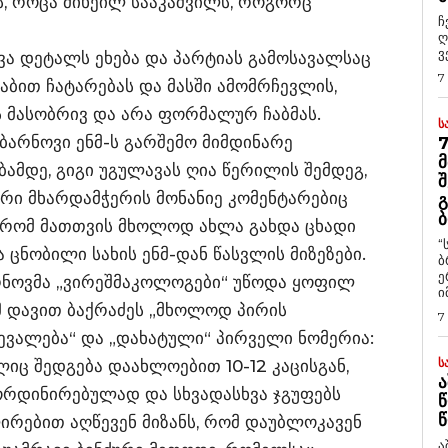
ის, როცა მიხეილ სააკაშვილს, როგორც
ჩ
ღ
ვ
ვა დეტალს ეხება და პარტიას გამოსავალსაც
7
ბით ჩატარებას და მასში ამომრჩევლის,
ის მასობრივ და არა ფორმალურ ჩაბმას.
Ს
ბარნოვი ენმ-ს გარშემო მიმდინარე
7
Მ
ამდე, გიგი უგულავას ღია წერილის შემდეგ,
Შ
რი მხარდამჭერის მონანიე კომენტარებიც
Გ
Ბ
, რომ მათთვის მხოლოდ ახლა გახდა ცხადი
“
ცნობილი სახის ენმ-დან წასვლის მიზეზები.
ბ
ე
რნოვმა „ვირეშმაკოლოგები“ უწოდა ყოფილ
ი
მ დავით ბაქრაძეს „მხოლოდ პირის
7
ევალება“ და „დახატული“ პირველი ნომერია:
Ს
ლიც შედგება დაახლოებით 10-12 კაცისგან,
Ა
რდინირებულად და სხვადასხვა ჯგუფებს
Წ
Წ
ლირებით აღწევენ მიზანს, რომ დაუბლოკავენ
ა