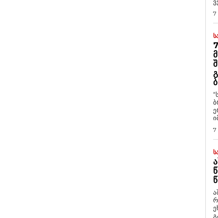
ვ
7
Ს
7
Მ
Შ
Გ
Ბ
“
ბ
ე
ი
7
Ს
Ა
Წ
Წ
ა
რ
ეხმაუ
გ