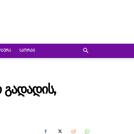
ᲚᲢᲣᲠᲐ
ᲡᲞᲝᲠᲢᲘ
 ᲒᲐᲓᲐᲓᲘᲡ,