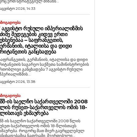
ერც ერთ სტრატეგიულ მიზანს...
 აგვისტო 2026, 14:33
ᲐᲖᲝᲒᲐᲓᲝᲔᲑᲐ
 ᲐᲒᲕᲘᲡᲢᲝ ᲠᲣᲡᲣᲚᲘ ᲘᲛᲞᲔᲠᲘᲐᲚᲘᲖᲛᲘᲡ
ᲫᲘᲛᲔ ᲨᲔᲓᲔᲒᲔᲑᲘᲡ ᲙᲘᲓᲔᲕ ᲔᲠᲗᲘ
ᲔᲮᲡᲔᲜᲔᲑᲐᲐ – ᲡᲐᲤᲠᲐᲜᲒᲔᲗᲘᲡ,
ᲔᲠᲛᲐᲜᲘᲘᲡ, ᲘᲢᲐᲚᲘᲘᲡᲐ ᲓᲐ ᲓᲘᲓᲘ
ᲠᲘᲢᲐᲜᲔᲗᲘᲡ ᲒᲐᲜᲪᲮᲐᲓᲔᲑᲐ
საფრანგეთის, გერმანიის, იტალიისა და დიდი
რიტანეთის საგარეო საქმეთა სამინისტროების
რთობლივი განცხადება 7 აგვისტო რუსული
მპერიალიზმის...
 აგვისტო 2026, 13:38
ᲐᲖᲝᲒᲐᲓᲝᲔᲑᲐ
ᲨᲨ-ᲘᲡ ᲡᲐᲔᲚᲩᲝ ᲡᲐᲥᲐᲠᲗᲕᲔᲚᲝᲨᲘ 2008
ᲚᲘᲡ ᲠᲣᲡᲔᲗ-ᲡᲐᲥᲐᲠᲗᲕᲔᲚᲝᲡ ᲝᲛᲘᲡ 18-
ᲚᲘᲡᲗᲐᲕᲡ ᲔᲮᲛᲐᲣᲠᲔᲑᲐ
შშ-ის საელჩო საქართველოში 2008 წლის
უსეთ-საქართველოს ომის 18-წლისთავს
რება. როგორც მათ მიერ გავრცელებულ
ანცხადებაშია ნათქვამი, შეერთებული...