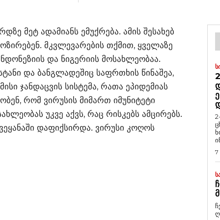
ზე მეტ ადამიანს ემუქრება. ამის შესახებ
ნოზირებენ. მკვლევარების თქმით, ყველაზე
ინდონეზიის და ნიგერიის მოსახლეობაა.
Ს
ისტანი და ბანგლადეშიც საფრთხის წინაშეა,
2
Დ
ამისი ჯანდაცვის სისტემა, რათა ეპიდემიას
Ე
ბობენ, რომ ვირუსის მიმართ იმუნიტეტი
ხლეობას უკვე აქვს, რაც რისკებს ამცირებს.
2
ც
ქვეყანაში დაფიქსირდა. ვირუსი კოღოს
ხ
ი
7
Ს
Ჩ
Მ
ჩ
ღ