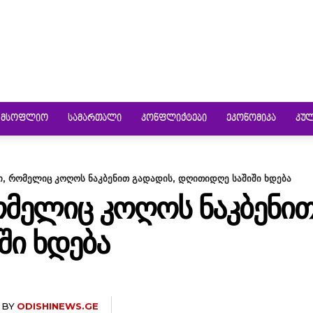
ᲛᲡᲝᲤᲚᲘᲝ
ᲡᲐᲛᲐᲠᲗᲐᲚᲘ
ᲙᲝᲜᲤᲚᲘᲥᲢᲔᲑᲘ
ᲔᲙᲝᲜᲝᲛᲘᲙᲐ
ᲙᲣ
სი, რომელიც კოღოს ნაკბენით გადადის, დღითიდღე საშიში ხდება
ᲠᲝᲛᲔᲚᲘᲪ ᲙᲝᲦᲝᲡ ᲜᲐᲙᲑᲔᲜᲘᲗ
ᲨᲘ ᲮᲓᲔᲑᲐ
BY
ODISHINEWS.GE