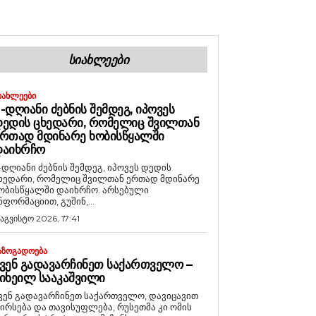
ᲡᲘᲐᲮᲚᲔᲔᲑᲘ
ᲘᲐᲮᲚᲔᲔᲑᲘ
-ᲓᲦᲘᲐᲜᲘ ᲫᲔᲑᲜᲘᲡ ᲨᲔᲛᲓᲔᲒ, ᲘᲞᲝᲕᲔᲡ
ᲔᲓᲘᲡ ᲪᲮᲔᲓᲐᲠᲘ, ᲠᲝᲛᲔᲚᲘᲪ ᲨᲕᲘᲚᲗᲐᲜ
ᲠᲗᲐᲓ ᲛᲓᲘᲜᲐᲠᲔ ᲮᲝᲑᲘᲡᲬᲧᲐᲚᲨᲘ
ᲓᲐᲘᲮᲠᲩᲝ
-დღიანი ძებნის შემდეგ, იპოვეს დედის
ხედარი, რომელიც შვილთან ერთად მდინარე
ობისწყალში დაიხრჩო. არსებული
ნფორმაციით, გუშინ,...
 აგვისტო 2026, 17:41
ᲐᲖᲝᲒᲐᲓᲝᲔᲑᲐ
ᲕᲔᲜ ᲒᲐᲓᲐᲕᲐᲠᲩᲘᲜᲔᲗ ᲡᲐᲥᲐᲠᲗᲕᲔᲚᲝ –
ᲘᲮᲔᲘᲚ ᲡᲐᲐᲙᲐᲨᲕᲘᲚᲘ
ვენ გადავარჩინეთ საქართველო, დავიცავით
ირსება და თავისუფლება, რუსეთმა კი ომის