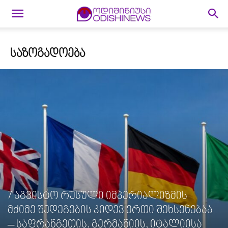
ᲡᲐᲖᲝᲒᲐᲓᲝᲔᲑᲐ
7 აგვისტო რუსული იმპერიალიზმის
მძიმე შედეგების კიდევ ერთი შეხსენებაა
– საფრანგეთის, გერმანიის, იტალიისა