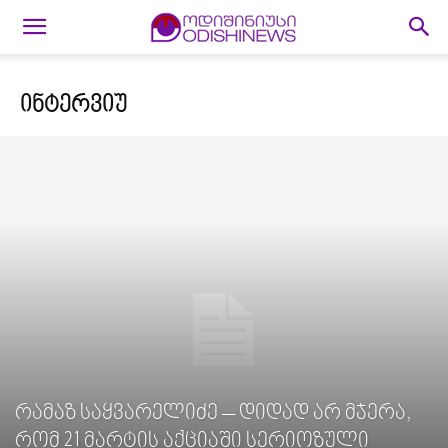
ᲘᲜᲢᲔᲠᲕᲘᲣ
რამაზ საყვარელიძე – დიდად არ მჯერა,
რომ 21 მარტის აქციაში სერიოზული